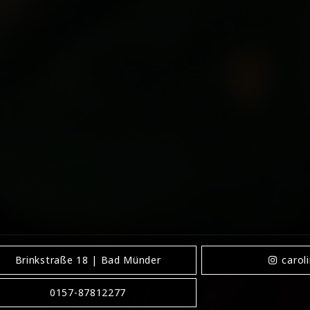
Deisterregion, Niedersachsen.
Thema
: Spiri
Lebensberatung, Energiearbeit, Meditation,
Bewusstseinserweiterung.
Angebote
: Spiri
Energieheilung, Meditationskurse, Bewusstse
spirituelle Begleitung.
Zielgruppe
: Menschen
spirituell Suchende, Meditationsinteressiert
Suche nach Heilung und innerer Balance.
Bes
Einfühlsame spirituelle Beratung, Energiear
Geist, persönliche Heilungssitzungen, tiefg
Meditationserfahrungen.
Stil
: Ganzheitliche 
Transformation, energetische Balance, indiv
auf dem spirituellen Weg.
Brinkstraße 18 | Bad Münder
carol
0157-87812277