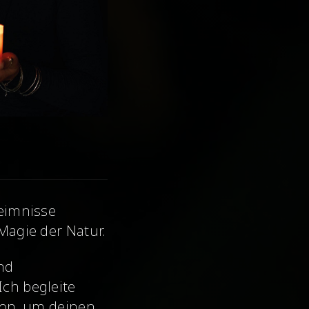
heimnisse
Magie der Natur.
nd
Ich begleite
ion, um deinen