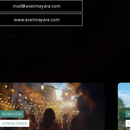
mail@avatmayara.com
www.avatmayara.com
WENNIGSEN
W
GENUSS-OASEN
E