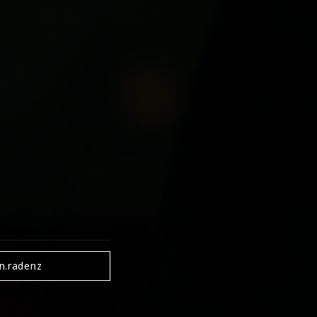
tuelle Heilung,
tuelle Beratungen,
instraining,
 in Lebenskrisen,
e, Personen auf der
onderheiten
:
beit für Körper und
ehende
Heilung, spirituelle
iduelle Begleitung
in.radenz