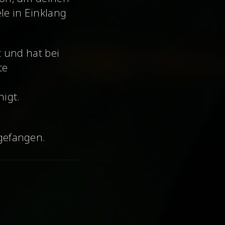
le in Einklang
st und hat
bei
te
igt.
fgefangen.
arsinghausen,