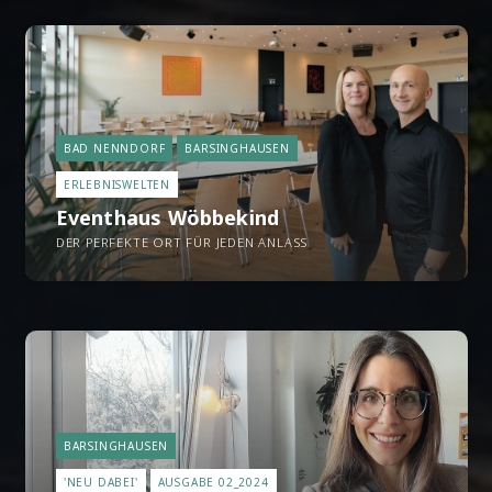
BAD NENNDORF
BARSINGHAUSEN
ERLEBNISWELTEN
Eventhaus Wöbbekind
DER PERFEKTE ORT FÜR JEDEN ANLASS
BARSINGHAUSEN
'NEU DABEI'
AUSGABE 02_2024