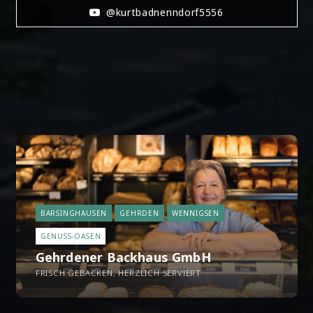
@kurtbadnenndorf5556
BARSINGHAUSEN
GEHRDEN
WENNIGSEN
GENUSS-OASEN
Gehrdener Backhaus GmbH
FRISCH GEBACKEN, HERZLICH SERVIERT