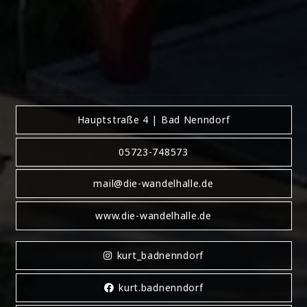
Veranstaltungsräume, zentrale Lage in Bad
Nenndorf.
Stil
: Elegantes Ambiente, kulturelle
Vielfalt, hochwertige Veranstaltungen, stilvolle
Eventlocation.
Hauptstraße 4 | Bad Nenndorf
05723-748573
mail@die-wandelhalle.de
www.die-wandelhalle.de
kurt_badnenndorf
kurt.badnenndorf