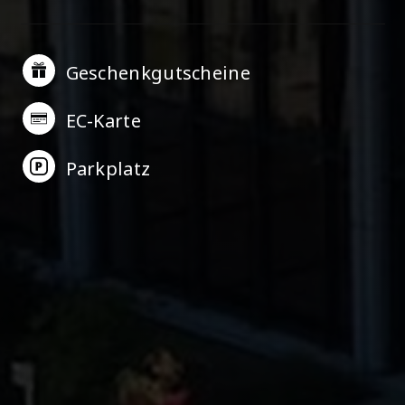
Geschenkgutscheine
EC-Karte
Parkplatz
Name
: Wandelhalle Bad Nenndorf, Veranstaltungsort,
Bad Nenndorf, Niedersachsen.
Thema
:
Kulturveranstaltungen, Events, Konzerte,
Ausstellungen, Tagungen.
Angebote
: Konzerte,
Ausstellungen, Lesungen, Tagungen,
Kulturveranstaltungen, Eventlocation.
Zielgruppe
:
Kulturinteressierte, Unternehmen, Veranstalter,
Touristen, Familien.
Besonderheiten
: Historische
Eventlocation, vielfältiges Kulturprogramm, flexible