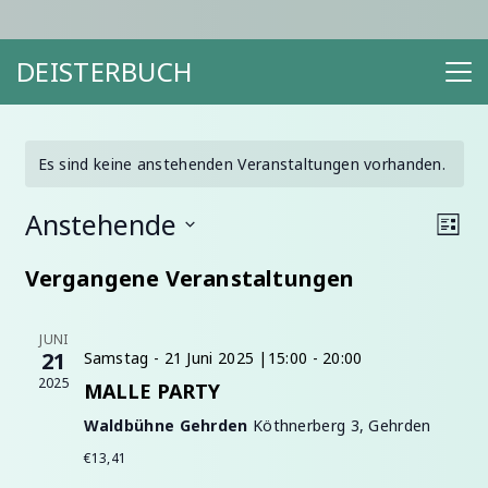
DEISTERBUCH
Es sind keine anstehenden Veranstaltungen vorhanden.
Anstehende
Ansic
Ver
Liste
Navig
Ans
Datum
Nav
Vergangene Veranstaltungen
wählen.
JUNI
21
Samstag - 21 Juni 2025 |15:00
-
20:00
2025
MALLE PARTY
Waldbühne Gehrden
Köthnerberg 3, Gehrden
€13,41