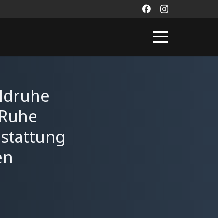
ldruhe
eRuhe
estattung
en