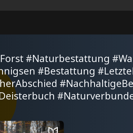
Forst #Naturbestattung #Wa
nigsen #Bestattung #Letzt
cherAbschied #NachhaltigeB
Deisterbuch #Naturverbund