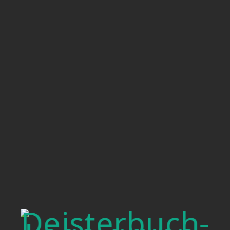
DEISTERBUCH
#KolibriAmDeister #Familienzentrum
#Hebammenpraxis #BadMünder
#Deisterregion #Deisterbuch
#Schwangerschaftsbetreuung #Elternkurse
#Babykurse #ResilienzTraining
#Kreativkurse #Gemeinschaft
Kolibri am Deister
PROFILE
KOMMUNEN
Deisterbuch
|
Impressum
|
Datenschutz
|
Kontakt