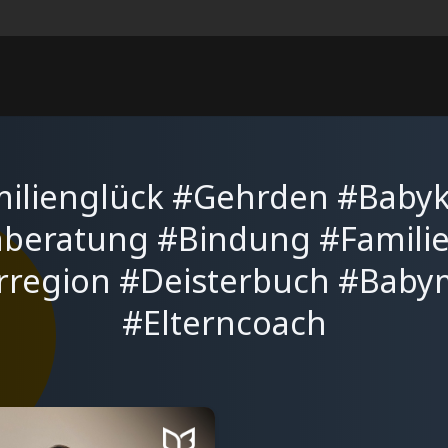
ilienglück #Gehrden #Baby
nberatung #Bindung #Famili
rregion #Deisterbuch #Bab
#Elterncoach