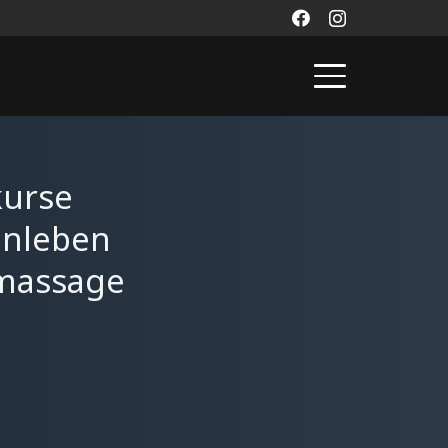
kurse
enleben
ymassage