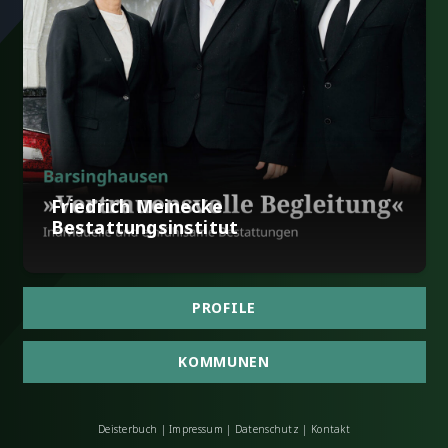
Friedrich Meinecke
Bestattungsinstitut
PROFILE
KOMMUNEN
Deisterbuch
|
Impressum
|
Datenschutz
|
Kontakt