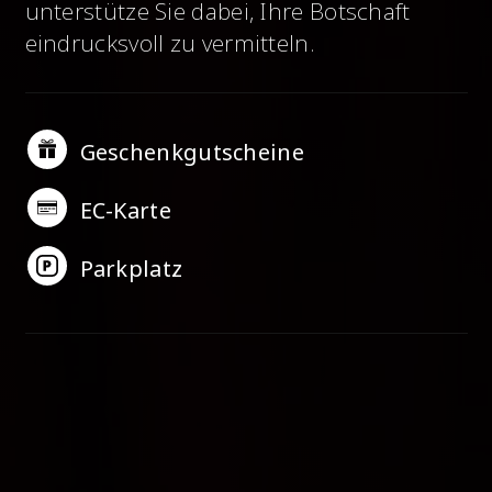
unterstütze Sie dabei, Ihre Botschaft
eindrucksvoll
zu vermitteln.
Geschenkgutscheine
EC-Karte
Parkplatz
Name
: ProArtFactory, Deisterregion, Barsinghausen,
Niedersachsen.
Thema
: Fotografie, Videoproduktion,
Mediendesign, Kunstprojekte.
Angebote
: Fotostudio,
Videoproduktionen, Werbefotografie,
Eventfotografie, künstlerische
Fotografie.
Zielgruppe
: Unternehmen, Künstler,