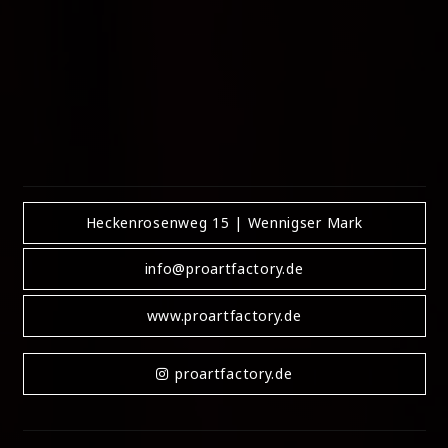
Privatpersonen, Veranstalter,
Marketingagenturen.
Besonderheiten
: Kreative
Fotografie, professionelle Videoproduktionen,
maßgeschneiderte Medienlösungen, künstlerischer
Ausdruck.
Stil
: Innovative Mediengestaltung, visuelle
Kreativität, ästhetische Fotografie, modernes Design.
Heckenrosenweg 15 | Wennigser Mark
info@proartfactory.de
www.proartfactory.de
proartfactory.de