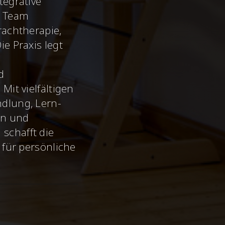
tegrative
s Team
rachtherapie,
e Praxis legt
d
Mit vielfältigen
dlung, Lern-
en und
schafft die
 für persönliche