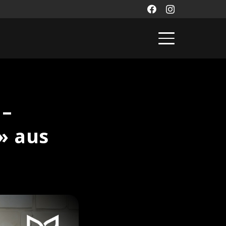
 –
» aus